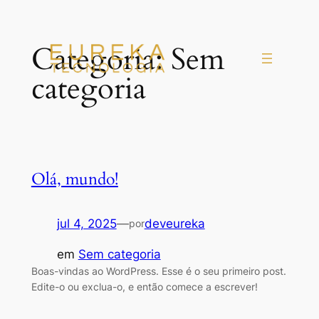
Pular
Categoria:
Sem
para
o
categoria
conteúdo
Olá, mundo!
jul 4, 2025
—
deveureka
por
em
Sem categoria
Boas-vindas ao WordPress. Esse é o seu primeiro post.
Edite-o ou exclua-o, e então comece a escrever!